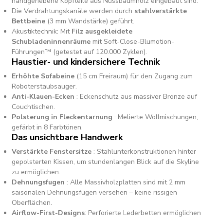
handgeriebene Kopfteile aus Nussbaumholz eingebaut sind.
Die Verdrahtungskanäle werden durch
stahlverstärkte
Bettbeine
(3 mm Wandstärke) geführt.
Akustiktechnik: Mit
Filz ausgekleidete
Schubladeninnenräume
mit Soft-Close-Blumotion-
Führungen™ (getestet auf 120.000 Zyklen).
Haustier- und kindersichere Technik
Erhöhte Sofabeine
(15 cm Freiraum) für den Zugang zum
Roboterstaubsauger.
Anti-Klauen-Ecken
: Eckenschutz aus massiver Bronze auf
Couchtischen.
Polsterung in Fleckentarnung
: Melierte Wollmischungen,
gefärbt in 8 Farbtönen.
Das unsichtbare Handwerk
Verstärkte Fenstersitze
: Stahlunterkonstruktionen hinter
gepolsterten Kissen, um stundenlangen Blick auf die Skyline
zu ermöglichen.
Dehnungsfugen
: Alle Massivholzplatten sind mit 2 mm
saisonalen Dehnungsfugen versehen – keine rissigen
Oberflächen.
Airflow-First-Designs
: Perforierte Lederbetten ermöglichen