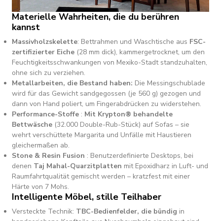
Materielle Wahrheiten, die du berühren
kannst
Massivholzskelette
: Bettrahmen und Waschtische aus
FSC-
zertifizierter Eiche
(28 mm dick), kammergetrocknet, um den
Feuchtigkeitsschwankungen von Mexiko-Stadt standzuhalten,
ohne sich zu verziehen.
Metallarbeiten, die Bestand haben:
Die Messingschublade
wird für das Gewicht sandgegossen (je 560 g) gezogen und
dann von Hand poliert, um Fingerabdrücken zu widerstehen.
Performance-Stoffe
:
Mit Krypton® behandelte
Bettwäsche
(32.000 Double-Rub-Stück) auf Sofas – sie
wehrt verschüttete Margarita und Unfälle mit Haustieren
gleichermaßen ab.
Stone & Resin Fusion
: Benutzerdefinierte Desktops, bei
denen
Taj Mahal-Quarzitplatten
mit Epoxidharz in Luft- und
Raumfahrtqualität gemischt werden – kratzfest mit einer
Härte von 7 Mohs.
Intelligente Möbel, stille Teilhaber
Versteckte Technik:
TBC-Bedienfelder, die bündig
in