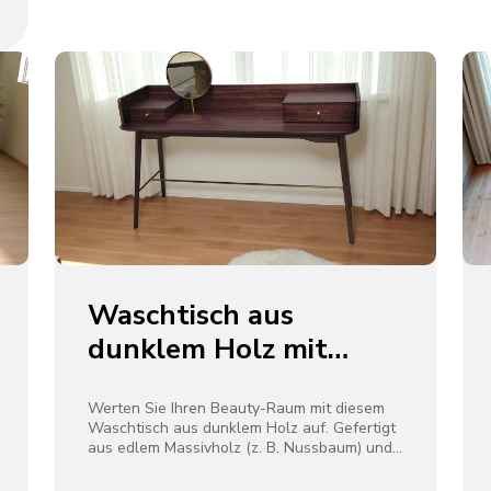
verleiht er modernen, skandinavischen oder
Wabi-Sabi-Interieurs einen rustikalen
Charme. Jedes Stück ist ein Unikat und
zelebriert die Schönheit der
Unvollkommenheit und des natürlichen
Designs.
Waschtisch aus
dunklem Holz mit
Messingakzenten und
rundem Spiegel
Werten Sie Ihren Beauty-Raum mit diesem
Waschtisch aus dunklem Holz auf. Gefertigt
aus edlem Massivholz (z. B. Nussbaum) und
mit Messing akzentuiert – einschließlich einer
schlanken Querstange und eines