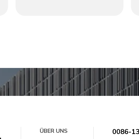
Spiegelständers – verbindet es Retro-
Charme mit moderner Eleganz. Der runde
Spiegel sorgt für eine weiche Haptik,
während zwei Schubladen (mit
Messingknöpfen) eine ordentliche
Aufbewahrung für Kosmetika und Schmuck
bieten. Die sich verjüngenden Beine und die
geräumige Tischplatte eignen sich für
Schlafzimmer oder Ankleidebereiche und
schaffen eine schicke, organisierte Oase für
Ihren Alltag. Eine perfekte Mischung aus
Funktion und Stil.
ÜBER UNS
0086-1