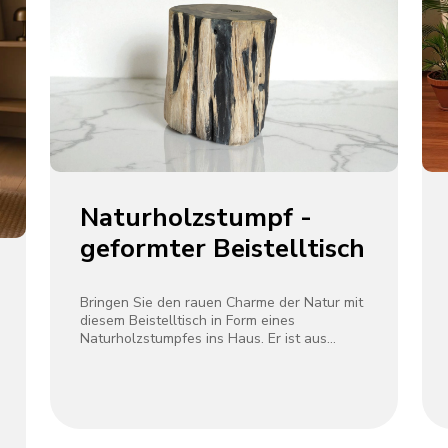
Naturholzstumpf -
geformter Beistelltisch
Bringen Sie den rauen Charme der Natur mit
diesem Beistelltisch in Form eines
Naturholzstumpfes ins Haus. Er ist aus
einem einzigen Stück verwittertem Holz
geschnitzt und weist organische schwarz-
braune Texturen und unregelmäßige Kanten
auf, die die ursprüngliche Form des Baumes
bewahren. Ideal als Nachttisch,
Wohnzimmerakzent oder skulpturales Dekor,