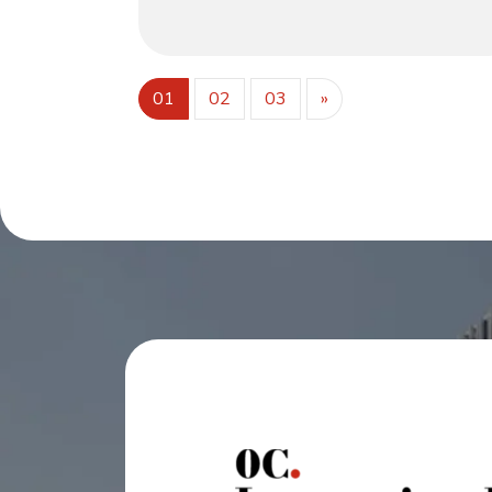
Notebooks oder Schreibwaren. Eine dunkle
Blende auf der Tischplatte sorgt für
Kontrast und Funktionalität. Getragen von
robusten, breiten Beinen und mit einem
minimalistischen Design eignet er sich gut
01
02
03
»
für das Homeoffice oder die Arbeitsecke.
Durch die Kombination von natürlichen
Texturen und moderner Praktikabilität bietet
es eine stilvolle Lösung für einen
organisierten Arbeitsbereich.