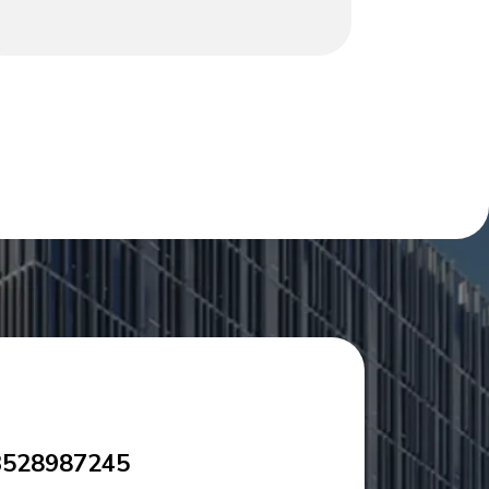
für Kontrast und Stabilität sorgt. Ein rohes
Naturholzelement an der Seite sorgt für
organische Wärme. Gepaart mit einem
grauen Drehstuhl (gepolstert für mehr
Komfort) kombiniert dieses Setup modernen
Minimalismus und natürliche Texturen. Er
eignet sich perfekt für das Homeoffice oder
die Arbeitsecke in Hotels und bringt
Funktionalität und Ästhetik in Einklang.
3528987245