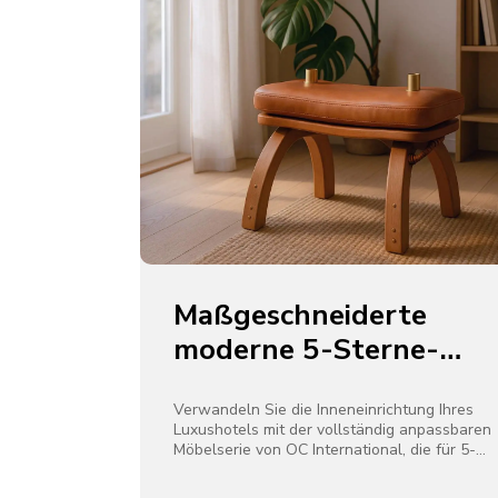
Maßgeschneiderte
moderne 5-Sterne-
Hotelmöbel von OC
International
Verwandeln Sie die Inneneinrichtung Ihres
Luxushotels mit der vollständig anpassbaren
Möbelserie von OC International, die für 5-
Sterne-Hotels, Resorts und Geschäftsräume
entwickelt wurde.