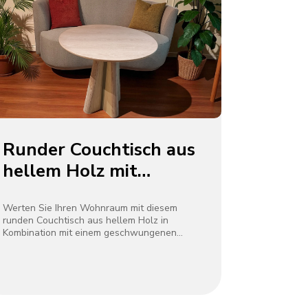
Runder Couchtisch aus
hellem Holz mit
geschwungenem
grauem Sofa
Werten Sie Ihren Wohnraum mit diesem
runden Couchtisch aus hellem Holz in
Kombination mit einem geschwungenen
grauen Sofa auf. Der Couchtisch verfügt
über ein skulpturales Holzgestell und eine
glatte, helle Tischplatte, die natürliche
Wärme ausstrahlt. Das Sofa mit weicher
grauer Polsterung und bunten Akzentkissen
bietet gemütliche Sitzgelegenheiten.